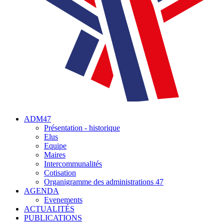
ADM47
Présentation - historique
Elus
Equipe
Maires
Intercommunalités
Cotisation
Organigramme des administrations 47
AGENDA
Evenements
ACTUALITÉS
PUBLICATIONS