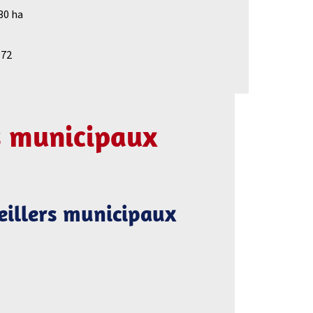
130 ha
172
s municipaux
seillers municipaux