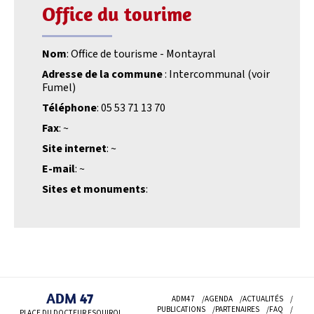
Office du tourime
Nom
: Office de tourisme - Montayral
Adresse de la commune
: Intercommunal (voir
Fumel)
Téléphone
: 05 53 71 13 70
Fax
: ~
Site internet
: ~
E-mail
: ~
Sites et monuments
:
ADM 47
ADM47
AGENDA
ACTUALITÉS
PUBLICATIONS
PARTENAIRES
FAQ
PLACE DU DOCTEUR ESQUIROL