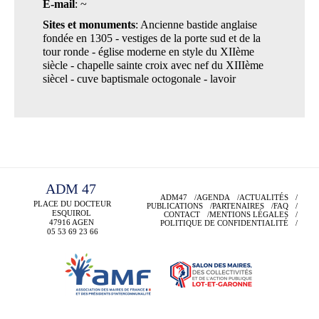
E-mail
: ~
Sites et monuments
: Ancienne bastide anglaise
fondée en 1305 - vestiges de la porte sud et de la
tour ronde - église moderne en style du XIIème
siècle - chapelle sainte croix avec nef du XIIIème
siècel - cuve baptismale octogonale - lavoir
ADM 47
ADM47
AGENDA
ACTUALITÉS
PLACE DU DOCTEUR
PUBLICATIONS
PARTENAIRES
FAQ
ESQUIROL
CONTACT
MENTIONS LÉGALES
47916 AGEN
POLITIQUE DE CONFIDENTIALITÉ
05 53 69
23 66