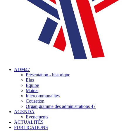
ADM47
Présentation - historique
Elus
Equipe
Maires
Intercommunalités
Cotisation
Organigramme des administrations 47
AGENDA
Evenements
ACTUALITÉS
PUBLICATIONS