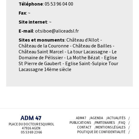
Téléphone
: 05 53 96 04 00
Fax
: ~
Site internet
: ~
E-mail
: otsiboe@aliceadsl.fr
Sites et monuments
: Château d'Allot -
Château de la Couronne - Château de Bailles -
Château Saint Marcel - La tour Lacassagne - Le
Domaine de Pélissier - La Mothe Bézat - Eglise
St Pierre de Gaubert - Eglise Saint-Sulpice Tour
Lacassagne 14ème siècle
ADM 47
ADM47
AGENDA
ACTUALITÉS
PUBLICATIONS
PARTENAIRES
FAQ
PLACE DU DOCTEUR ESQUIROL
CONTACT
MENTIONS LÉGALES
47916 AGEN
POLITIQUE DE CONFIDENTIALITÉ
05 53 69
23 66