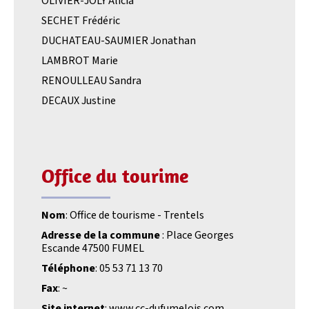
OLIVIER-JOLY Alicia
SECHET Frédéric
DUCHATEAU-SAUMIER Jonathan
LAMBROT Marie
RENOULLEAU Sandra
DECAUX Justine
Office du tourime
Nom
: Office de tourisme - Trentels
Adresse de la commune
: Place Georges
Escande 47500 FUMEL
Téléphone
: 05 53 71 13 70
Fax
: ~
Site internet
: www.cc-dufumelois.com