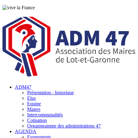
ADM47
Présentation - historique
Elus
Equipe
Maires
Intercommunalités
Cotisation
Organigramme des administrations 47
AGENDA
Evenements