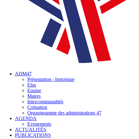
ADM47
Présentation - historique
Elus
Equipe
Maires
Intercommunalités
Cotisation
Organigramme des administrations 47
AGENDA
Evenements
ACTUALITÉS
PUBLICATIONS