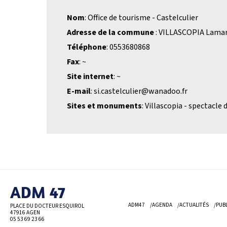
Nom
: Office de tourisme - Castelculier
Adresse de la commune
: VILLASCOPIA Lama
Téléphone
: 0553680868
Fax
: ~
Site internet
: ~
E-mail
: si.castelculier@wanadoo.fr
Sites et monuments
: Villascopia - spectacle
ADM 47
ADM47
AGENDA
ACTUALITÉS
PUB
PLACE DU DOCTEUR ESQUIROL
47916 AGEN
05 53 69
23 66