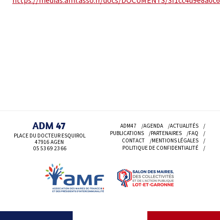
https://medias.amf.asso.fr/docs/DOCUMENTS/3f1cc4d9e8a0c6
ADM 47
ADM47
AGENDA
ACTUALITÉS
PUBLICATIONS
PARTENAIRES
FAQ
PLACE DU DOCTEUR ESQUIROL
CONTACT
MENTIONS LÉGALES
47916 AGEN
POLITIQUE DE CONFIDENTIALITÉ
05 53 69
23 66